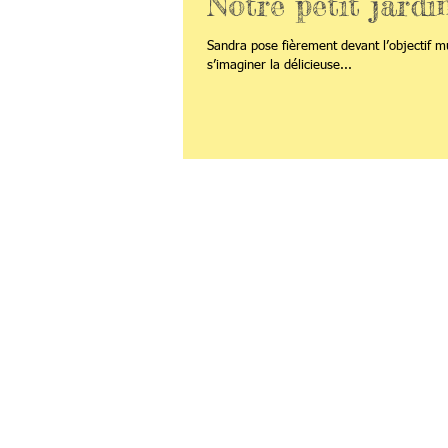
Notre petit jardi
Sandra pose fièrement devant l’objectif 
s’imaginer la délicieuse...