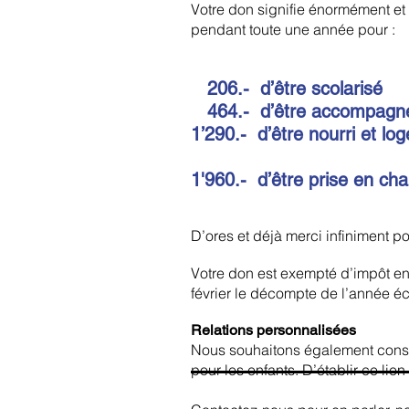
Votre don signifie énormément et 
pendant toute une année pour :
206.- d’être scolarisé
464.- d’être accompagné
1’290.- d’être nourri et log
1'960.- d’être prise en c
D’ores et déjà merci infiniment po
Votre don est exempté d’impôt en
février le décompte de l’année é
Relations personnalisées
Nous souhaitons également constru
pour les enfants. D’établir ce li